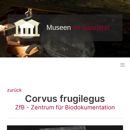
zurück
Corvus frugilegus
ZfB - Zentrum für Biodokumentation