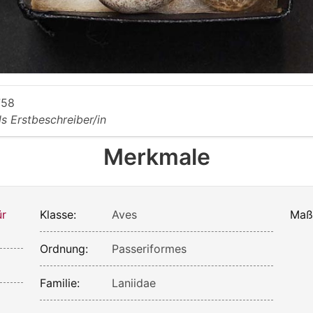
758
ls Erstbeschreiber/in
Merkmale
ür
Klasse:
Aves
Maß
Ordnung:
Passeriformes
Familie:
Laniidae