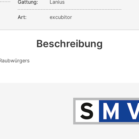
Gattung:
Lanius
Art:
excubitor
Beschreibung
 Raubwürgers