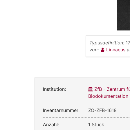
Typusdefinition:
1
von:
Linnaeus
a
Institution:
ZfB - Zentrum f
Biodokumentation
Inventarnummer:
ZO-ZFB-1618
Anzahl:
1 Stück