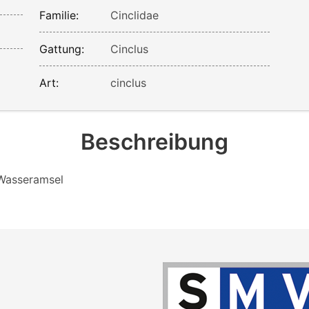
Familie:
Cinclidae
Gattung:
Cinclus
Art:
cinclus
Beschreibung
 Wasseramsel