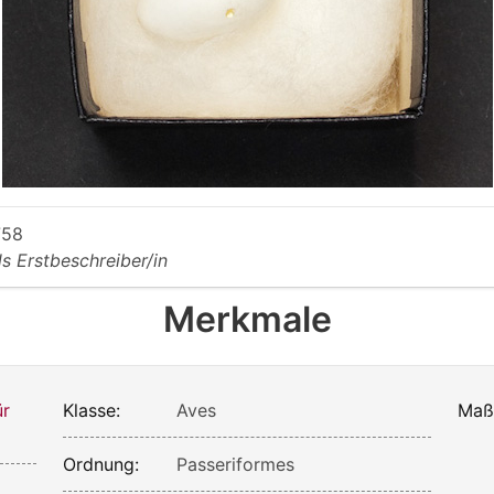
758
ls Erstbeschreiber/in
Merkmale
ür
Klasse:
Aves
Maß
Ordnung:
Passeriformes