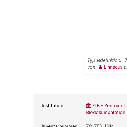
Typusdefinition:
1
von:
Linnaeus
a
Institution:
ZfB - Zentrum f
Biodokumentation
Inventarnummer:
ZO-ZFB-1614