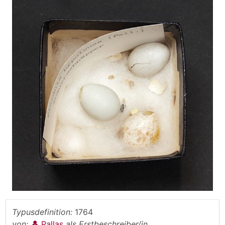
Typusdefinition:
1764
von:
Pallas
als Erstbeschreiber/in