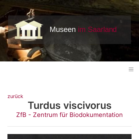
zurück
Turdus viscivorus
ZfB - Zentrum für Biodokumentation