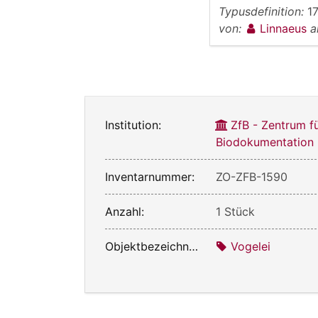
Typusdefinition:
1
von:
Linnaeus
a
Institution:
ZfB - Zentrum f
Biodokumentation
Inventarnummer:
ZO-ZFB-1590
Anzahl:
1 Stück
Objektbezeichnung:
Vogelei