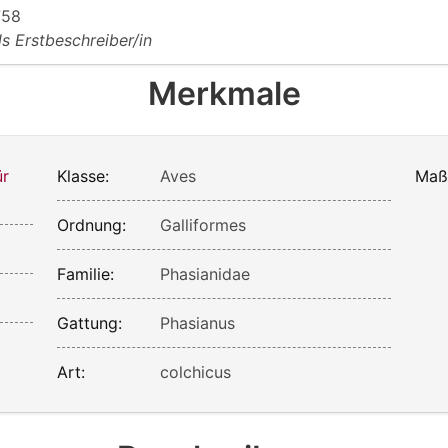
758
ls Erstbeschreiber/in
Merkmale
ür
Klasse:
Aves
Maß
Ordnung:
Galliformes
Familie:
Phasianidae
Gattung:
Phasianus
Art:
colchicus