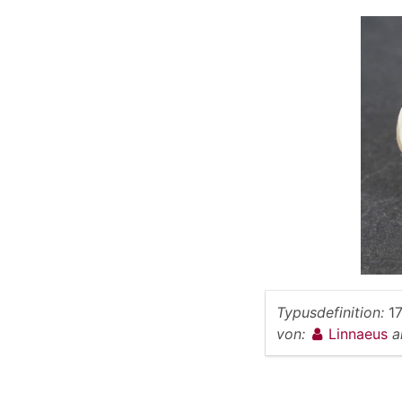
Typusdefinition:
1
von:
Linnaeus
a