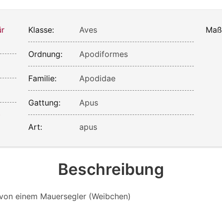
ür
Klasse:
Aves
Maß
Ordnung:
Apodiformes
Familie:
Apodidae
Gattung:
Apus
)
Art:
apus
Beschreibung
von einem Mauersegler (Weibchen)