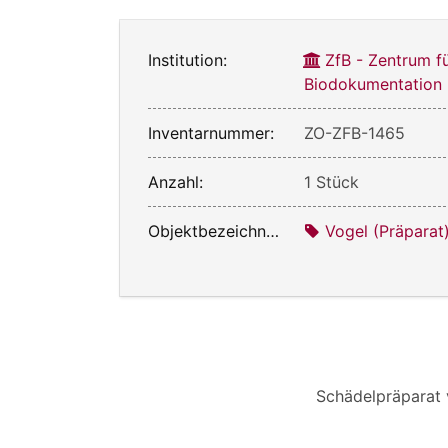
Institution:
ZfB - Zentrum f
Biodokumentation
Inventarnummer:
ZO-ZFB-1465
Anzahl:
1 Stück
Objektbezeichnung:
Vogel (Präparat
Schädelpräparat 