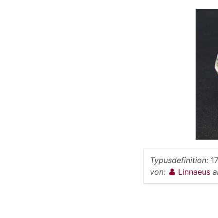
Typusdefinition:
1
von:
Linnaeus
a