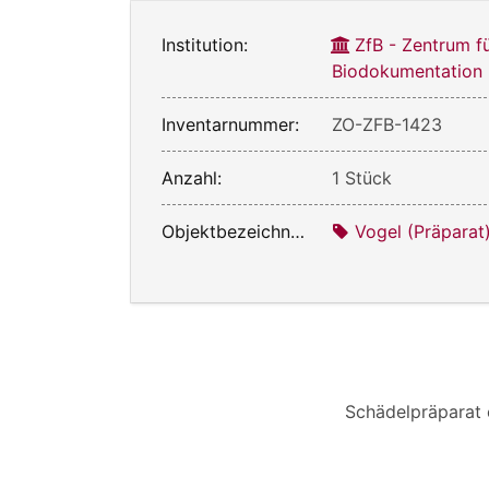
Institution:
ZfB - Zentrum f
Biodokumentation
Inventarnummer:
ZO-ZFB-1423
Anzahl:
1 Stück
Objektbezeichnung:
Vogel (Präparat
Schädelpräparat 