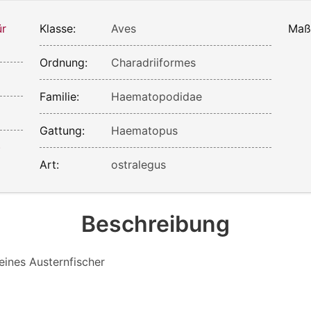
ür
Klasse:
Aves
Maß
Ordnung:
Charadriiformes
Familie:
Haematopodidae
Gattung:
Haematopus
)
Art:
ostralegus
Beschreibung
eines Austernfischer