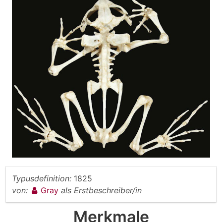
Typusdefinition:
1825
von:
Gray
als Erstbeschreiber/in
Merkmale