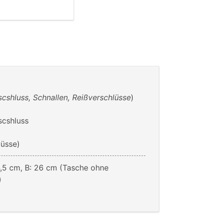
scshluss, Schnallen, Reißverschlüsse
)
scshluss
lüsse)
4,5 cm, B: 26 cm (Tasche ohne
)