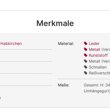
Merkmale
 Habkirchen
Material:
Leder
Metall
(
Ver
Kunststoff
Metall (Ver
Schnallen
Reißversch
Maße:
Gesamt:
H: 3
Umhängegurt
n