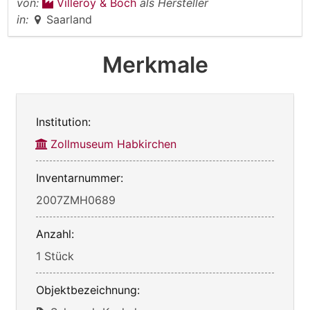
von:
Villeroy & Boch
als Hersteller
in:
Saarland
Merkmale
Institution:
Zollmuseum Habkirchen
Inventarnummer:
2007ZMH0689
Anzahl:
1 Stück
Objektbezeichnung: