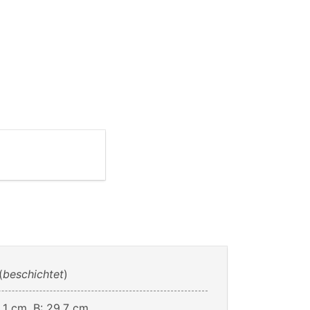
(
beschichtet
)
,1 cm, B: 29,7 cm