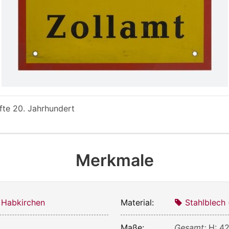
lfte 20. Jahrhundert
Merkmale
 Habkirchen
Material:
Stahlblech
Maße:
Gesamt:
H: 42