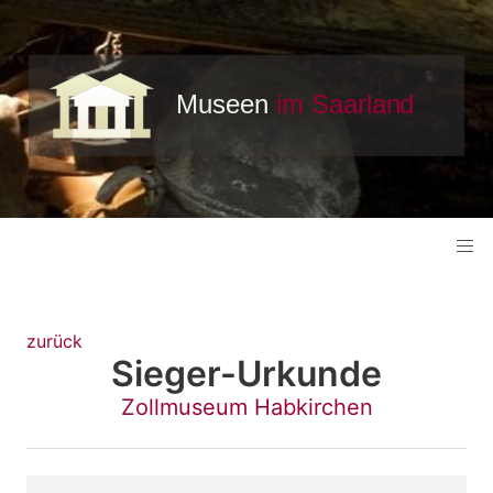
zurück
Sieger-Urkunde
Zollmuseum Habkirchen