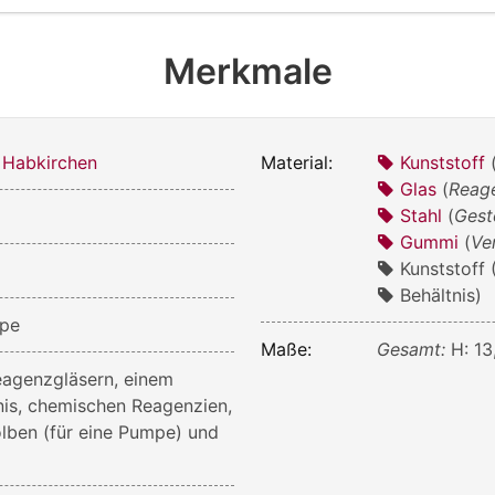
Merkmale
 Habkirchen
Material:
Kunststoff
Glas
(
Reage
Stahl
(
Gest
Gummi
(
Ve
Kunststoff
Behältnis)
pe
Maße:
Gesamt:
H: 1
eagenzgläsern, einem
nis, chemischen Reagenzien,
lben (für eine Pumpe) und