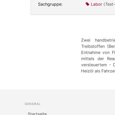
Sachgruppe:
Labor
(
Test-
Zwei handbetr
Treibstoffen (Be
Entnahme von Fl
mittels der Rea
versteuertem - Di
Heizöl als Fahrz
GENERAL
Startseite