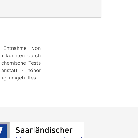
r Entnahme von
ten konnten durch
 chemische Tests
 anstatt - höher
drig umgefülltes -