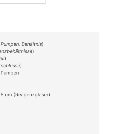
(
Pumpen, Behältnis
)
nzbehältnisse
)
ell
)
rschlüsse
)
 (Pumpen
3,5 cm (Reagenzgläser)