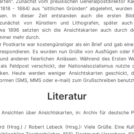
rten". Zunächst vom preußischen Generalpostdirektor Ka
(1818 - 1884) aus "sittlichen Gründen" abgelehnt, wurden
assen. In dieser Zeit entstanden auch die ersten Bil
 zunächst von Künstlern und Lithografen, später auc
twa 1896 setzten sich die Ansichtskarten auch durch d
immer mehr durch.
r Postkarte war kostengünstiger als ein Brief und gab eine
orrespondieren. Es wurden nun Grüße von Ausflügen oder R
und anderen feierlichen Anlässen. Während des Ersten We
 als Feldpost verschickt, der Nationalsozialismus nutzte 
en. Heute werden weniger Ansichtskarten geschickt, 
ormen (SMS, MMS oder e-mail) zum Grußschreiben benutz
Literatur
: Ansichten über Ansichtskarten, in: Archiv für deutsche P
d (Hrsg.) / Robert Lebeck (Hrsg.): Viele Grüße. Eine Kul
bibliophilen Taschenbücher, 458), Dortmund: Harenberg, 1