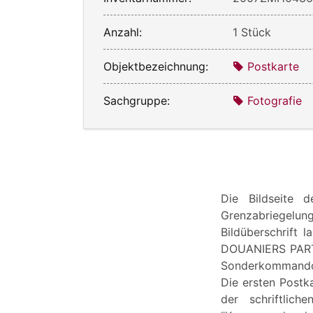
Anzahl:
1 Stück
Objektbezeichnung:
Postkarte
Sachgruppe:
Fotografie
Die Bildseite 
Grenzabriegelu
Bildüberschrif
DOUANIERS PARTA
Sonderkommando 
Die ersten Postka
der schriftlic