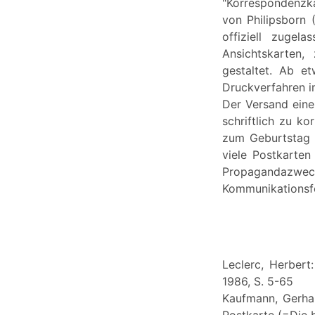
"Korrespondenzka
von Philipsborn 
offiziell zugel
Ansichtskarten,
gestaltet. Ab e
Druckverfahren 
Der Versand eine
schriftlich zu k
zum Geburtstag 
viele Postkarten
Propagandazweck
Kommunikationsf
Leclerc, Herbert
1986, S. 5-65
Kaufmann, Gerhar
Postkarte (=Die 