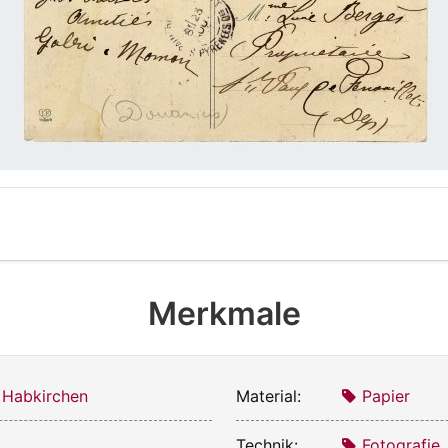
Merkmale
 Habkirchen
Material:
Papier
6
Technik:
Fotografie