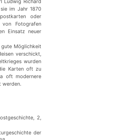
rl Ludwig Richard
 sie im Jahr 1870
dpostkarten oder
h von Fotografen
en Einsatz neuer
 gute Möglichkeit
eisen verschickt,
ltkrieges wurden
die Karten oft zu
da oft modernere
t werden.
ostgeschichte, 2,
turgeschichte der
988