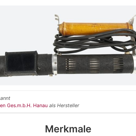
annt
en Ges.m.b.H. Hanau
als Hersteller
Merkmale