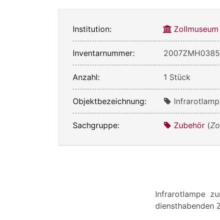
Institution:
Zollmuseum
Inventarnummer:
2007ZMH038
Anzahl:
1 Stück
Objektbezeichnung:
Infrarotlam
Sachgruppe:
Zubehör
(
Zo
Infrarotlampe z
diensthabenden 