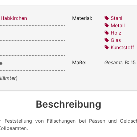
 Habkirchen
Material:
Stahl
Metall
Holz
5
Glas
Kunststoff
Maße:
Gesamt:
B: 15
pe
llämter
)
Beschreibung
ur Feststellung von Fälschungen bei Pässen und Geldsc
Zollbeamten.