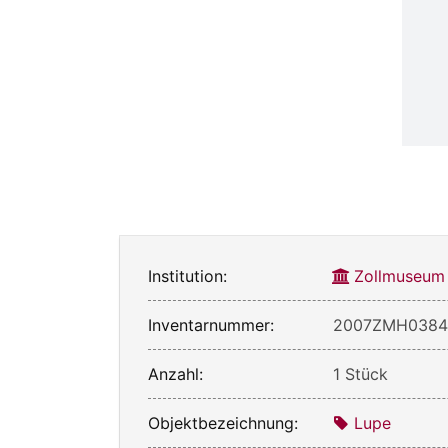
Institution:
Zollmuseum
Inventarnummer:
2007ZMH038
Anzahl:
1 Stück
Objektbezeichnung:
Lupe