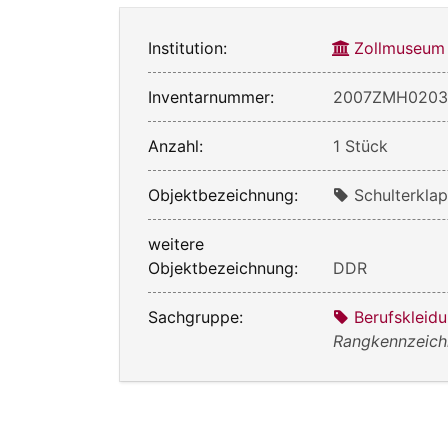
Institution:
Zollmuseum
Inventarnummer:
2007ZMH020
Anzahl:
1 Stück
Objektbezeichnung:
Schulterkla
weitere
Objektbezeichnung:
DDR
Sachgruppe:
Berufskleid
Rangkennzeic