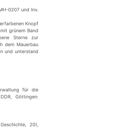
ZMH-0207 und Inv.
berfarbenen Knopf
t mit grünem Band
rbene Sterne zur
ach dem Mauerbau
en und unterstand
erwaltung für die
 DDR, Göttingen:
eschichte, 20),