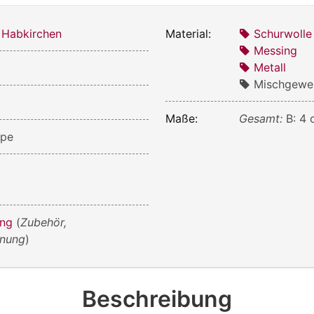
 Habkirchen
Material:
Schurwolle
Messing
Metall
3
Mischgewe
Maße:
Gesamt:
B: 4 
ppe
ung
(
Zubehör,
hnung
)
Beschreibung