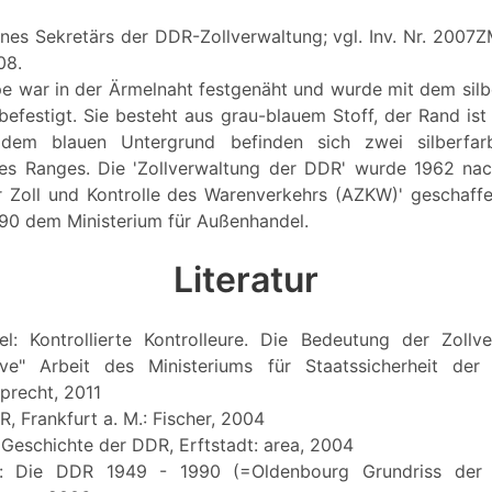
ines Sekretärs der DDR-Zollverwaltung; vgl. Inv. Nr. 2007
08.
pe war in der Ärmelnaht festgenäht und wurde mit dem sil
 befestigt. Sie besteht aus grau-blauem Stoff, der Rand is
 dem blauen Untergrund befinden sich zwei silberfa
es Ranges. Die 'Zollverwaltung der DDR' wurde 1962 n
 Zoll und Kontrolle des Warenverkehrs (AZKW)' geschaff
990 dem Ministerium für Außenhandel.
Literatur
el: Kontrollierte Kontrolleure. Die Bedeutung der Zollv
ative" Arbeit des Ministeriums für Staatssicherheit der
precht, 2011
R, Frankfurt a. M.: Fischer, 2004
Geschichte der DDR, Erftstadt: area, 2004
: Die DDR 1949 - 1990 (=Oldenbourg Grundriss der G