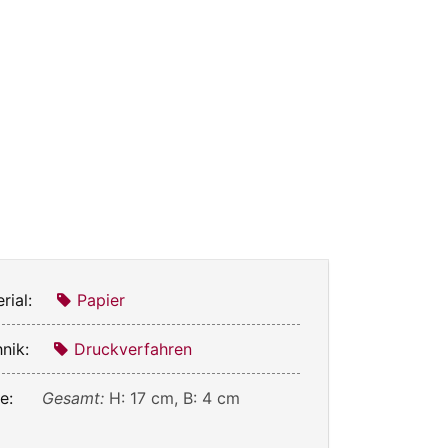
rial:
Papier
nik:
Druckverfahren
e:
Gesamt:
H: 17 cm, B: 4 cm