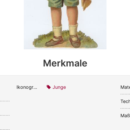
Merkmale
Ikonografie:
Junge
Mate
Tech
Maß