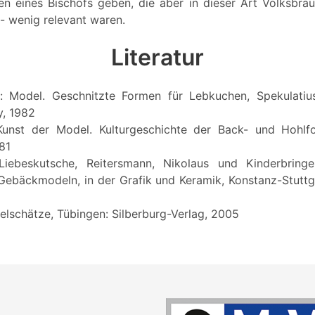
nien eines Bischofs geben, die aber in dieser Art Volksbra
 wenig relevant waren.
Literatur
h: Model. Geschnitzte Formen für Lebkuchen, Spekulatius
y, 1982
 Kunst der Model. Kulturgeschichte der Back- und Hohlfo
81
 Liebeskutsche, Reitersmann, Nikolaus und Kinderbringer
 Gebäckmodeln, in der Grafik und Keramik, Konstanz-Stuttga
delschätze, Tübingen: Silberburg-Verlag, 2005