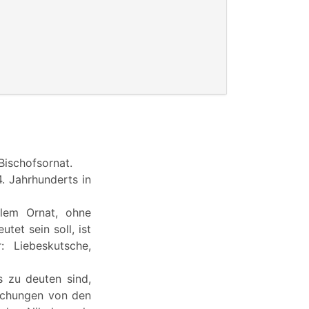
Bischofsornat.
4. Jahrhunderts in
llem Ornat, ohne
tet sein soll, ist
: Liebeskutsche,
s zu deuten sind,
eichungen von den