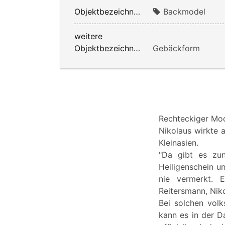
Objektbezeichnung:
Backmodel
weitere
Objektbezeichnung:
Gebäckform
Rechteckiger Mod
Nikolaus wirkte a
Kleinasien.
"Da gibt es zun
Heiligenschein un
nie vermerkt. E
Reitersmann, Niko
Bei solchen volk
kann es in der D