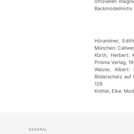
offiziellen Insig
Backmodelmotiv -
Hörandner, Edit
München: Callwe
Kürth, Herbert:
Prisma Verlag, 19
Walzer, Albert:
Bilderschatz auf
126
Knittel, Elke: Mo
GENERAL