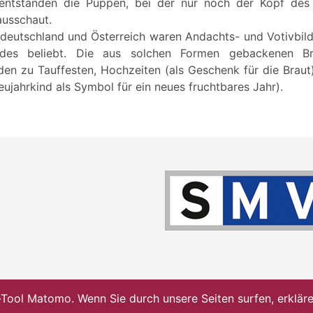
 entstanden die Puppen, bei der nur noch der Kopf de
ausschaut.
deutschland und Österreich waren Andachts- und Votivbil
ndes beliebt. Die aus solchen Formen gebackenen Br
den zu Tauffesten, Hochzeiten (als Geschenk für die Braut
ujahrkind als Symbol für ein neues fruchtbares Jahr).
ol Matomo. Wenn Sie durch unsere Seiten surfen, erklären 