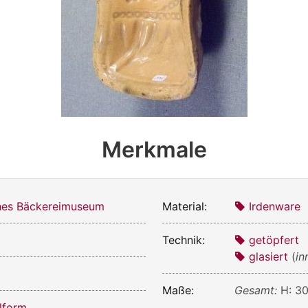
Merkmale
hes Bäckereimuseum
Material:
Irdenware
Technik:
getöpfert
glasiert
(
in
Maße:
Gesamt:
H: 30
lform