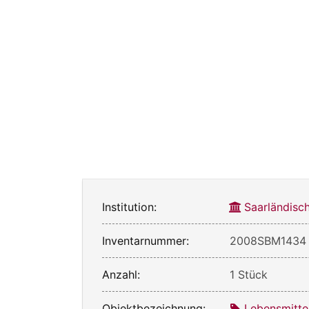
Institution:
Saarländisc
Inventarnummer:
2008SBM1434
Anzahl:
1 Stück
Objektbezeichnung:
Lebensmitte