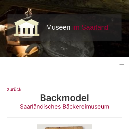
zurück
Backmodel
Saarländisches Bäckereimuseum