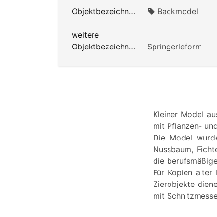
Objektbezeichnung:
Backmodel
weitere
Objektbezeichnung:
Springerleform
Kleiner Model au
mit Pflanzen- un
Die Model wurde
Nussbaum, Ficht
die berufsmäßig
Für Kopien alter
Zierobjekte dien
mit Schnitzmesser