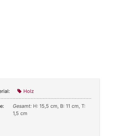
rial:
Holz
e:
Gesamt:
H: 15,5 cm, B: 11 cm, T:
1,5 cm