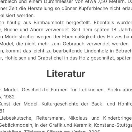
erblech und einem Durchmesser von etwa 7,50 Metern. Da
ner Zeit die Herstellung so dünner Kupferbleche nicht erl
ealisiert werden.
n häufig aus Birnbaumholz hergestellt. Ebenfalls wurde
e, Buche und Ahorn verwendet. Seit dem späten 18. Jahrh
en Modelstecher wegen der Ebenmäßigkeit des Holzes häu
 Model, die nicht mehr zum Gebrauch verwendet werden, 
en, kommt das leicht zu bearbeitende Lindenholz in Betrach
, Hohleisen und Grabstichel in das Holz geschnitzt, später
Literatur
h: Model. Geschnitzte Formen für Lebkuchen, Spekulatius
y, 1982
 Kunst der Model. Kulturgeschichte der Back- und Hohlfo
81
 Liebeskutsche, Reitersmann, Nikolaus und Kinderbringer
 Gebäckmodeln, in der Grafik und Keramik, Konstanz-Stuttga
delschätze, Tübingen: Silberburg-Verlag, 2005