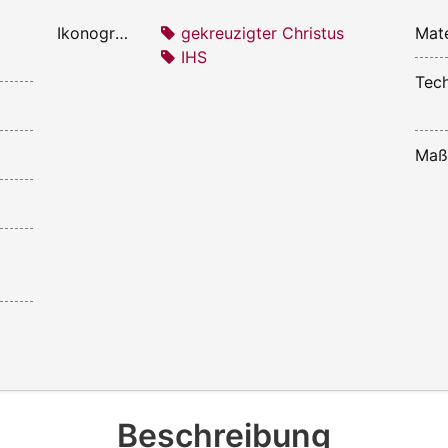
Ikonografie:
gekreuzigter Christus
Mate
IHS
Tech
Maß
Beschreibung