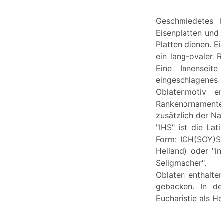
Geschmiedetes H
Eisenplatten und
Platten dienen. E
ein lang-ovaler R
Eine Innenseit
eingeschlagenes
Oblatenmotiv e
Rankenornamente
zusätzlich der N
"IHS" ist die La
Form: ICH(SOY)S 
Heiland) oder "in
Seligmacher".
Oblaten enthalte
gebacken. In de
Eucharistie als H