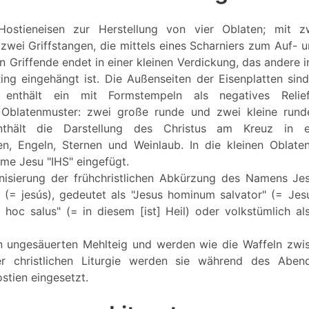
ostieneisen zur Herstellung von vier Oblaten; mit z
 zwei Griffstangen, die mittels eines Scharniers zum Auf- 
in Griffende endet in einer kleinen Verdickung, das andere in
ing eingehängt ist. Die Außenseiten der Eisenplatten sind
e enthält ein mit Formstempeln als negatives Reli
 Oblatenmuster: zwei große runde und zwei kleine rund
nthält die Darstellung des Christus am Kreuz in 
n, Engeln, Sternen und Weinlaub. In die kleinen Oblaten
ame Jesu "IHS" eingefügt.
tinisierung der frühchristlichen Abkürzung des Namens Jes
(= jesús), gedeutet als "Jesus hominum salvator" (= Je
 hoc salus" (= in diesem [ist] Heil) oder volkstümlich als
n ungesäuerten Mehlteig und werden wie die Waffeln zwi
r christlichen Liturgie werden sie während des Abe
ostien eingesetzt.