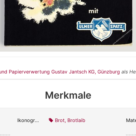
 und Papierverwertung Gustav Jantsch KG, Günzburg
als He
Merkmale
Ikonografie:
Brot, Brotlaib
Mate