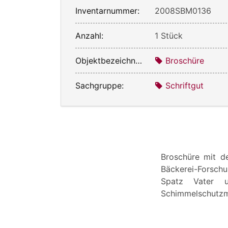
Inventarnummer:
2008SBM0136
Anzahl:
1 Stück
Objektbezeichnung:
Broschüre
Sachgruppe:
Schriftgut
Broschüre mit d
Bäckerei-Forsch
Spatz Vater u
Schimmelschutzmi