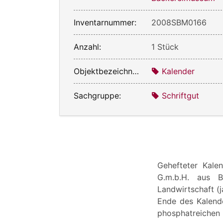
Inventarnummer:
2008SBM0166
Anzahl:
1 Stück
Objektbezeichnung:
Kalender
Sachgruppe:
Schriftgut
Gehefteter Kale
G.m.b.H. aus B
Landwirtschaft (j
Ende des Kalend
phosphatreichen 