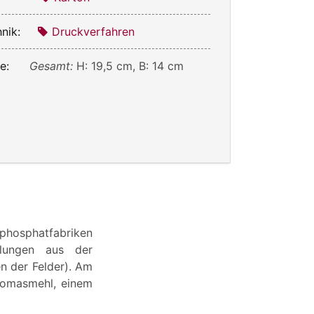
nik:
Druckverfahren
e:
Gesamt:
H: 19,5 cm, B: 14 cm
phosphatfabriken
llungen aus der
en der Felder). Am
homasmehl, einem