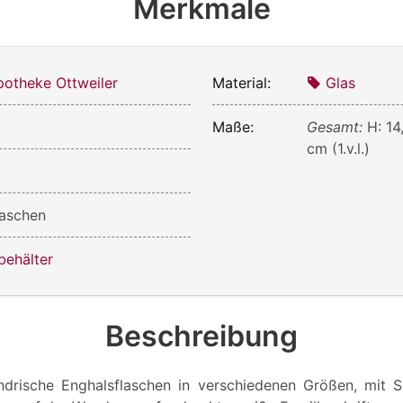
Merkmale
otheke Ottweiler
Material:
Glas
Maße:
Gesamt:
H: 14
cm (1.v.l.)
laschen
behälter
Beschreibung
indrische Enghalsflaschen in verschiedenen Größen, mit Sc