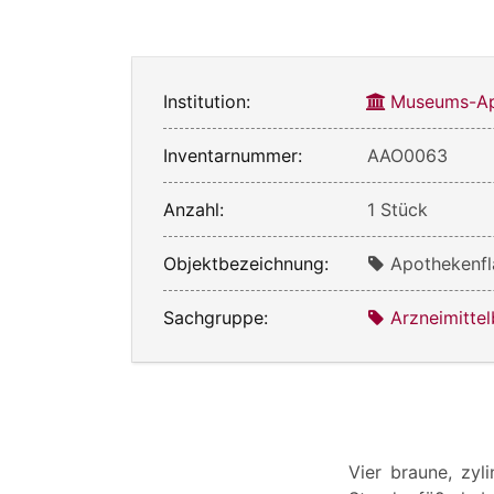
Institution:
Museums-Ap
Inventarnummer:
AAO0063
Anzahl:
1 Stück
Objektbezeichnung:
Apothekenf
Sachgruppe:
Arzneimittel
Vier braune, zyl