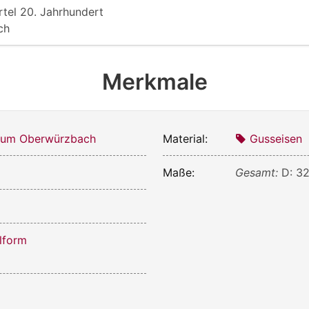
rtel 20. Jahrhundert
ch
Merkmale
um Oberwürzbach
Material:
Gusseisen
Maße:
Gesamt:
D: 3
lform