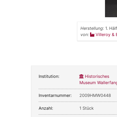
Herstellung:
1. Häl
von:
Villeroy &
Institution:
Historisches
Museum Wallerfan
Inventarnummer:
2009HMW0448
Anzahl:
1 Stück