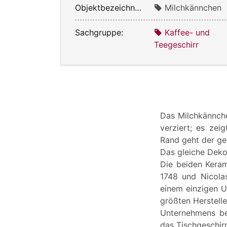
Objektbezeichnung:
Milchkännchen
Sachgruppe:
Kaffee- und
Teegeschirr
Das Milchkännche
verziert; es zei
Rand geht der gel
Das gleiche Dek
Die beiden Kera
1748 und Nicolas
einem einzigen U
größten Herstell
Unternehmens bef
das Tischgeschir