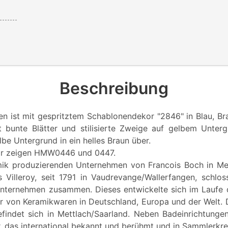
Beschreibung
n ist mit gespritztem Schablonendekor "2846" in Blau, Br
gt bunte Blätter und stilisierte Zweige auf gelbem Unte
be Untergrund in ein helles Braun über.
or zeigen HMW0446 und 0447.
mik produzierenden Unternehmen von Francois Boch in Met
 Villeroy, seit 1791 in Vaudrevange/Wallerfangen, schlo
nternehmen zusammen. Dieses entwickelte sich im Laufe 
er von Keramikwaren in Deutschland, Europa und der Welt. 
indet sich in Mettlach/Saarland. Neben Badeinrichtungen
r, das international bekannt und berühmt und in Sammlerkre