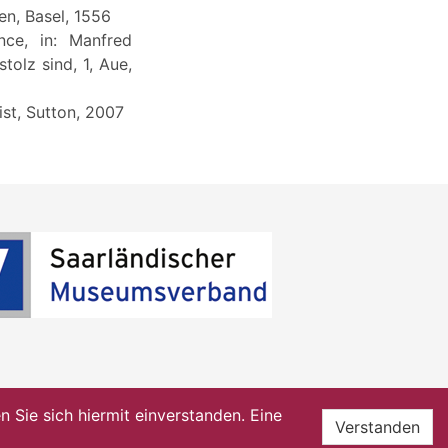
en, Basel, 1556
nce, in: Manfred
tolz sind, 1, Aue,
ist, Sutton, 2007
Sie sich hiermit einverstanden. Eine
Verstanden