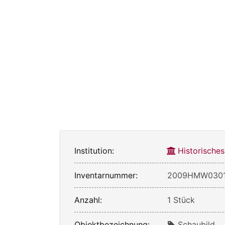
Institution:
Historische
Inventarnummer:
2009HMW030
Anzahl:
1 Stück
Objektbezeichnung:
Schaubild