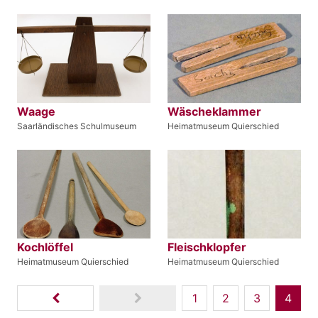
Waage
Wäscheklammer
Saarländisches Schulmuseum
Heimatmuseum Quierschied
Kochlöffel
Fleischklopfer
Heimatmuseum Quierschied
Heimatmuseum Quierschied
1
2
3
4