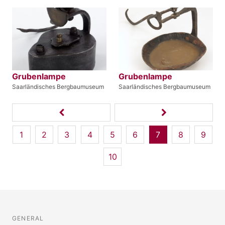
Grubenlampe
Grubenlampe
Saarländisches Bergbaumuseum
Saarländisches Bergbaumuseum
1
2
3
4
5
6
7
8
9
10
GENERAL