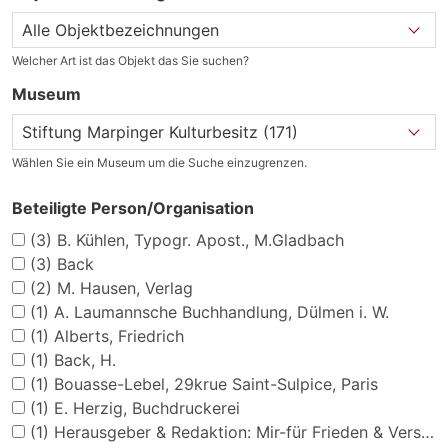
Welcher Art ist das Objekt das Sie suchen?
Museum
Wählen Sie ein Museum um die Suche einzugrenzen.
Beteiligte Person/Organisation
(3)
B. Kühlen, Typogr. Apost., M.Gladbach
(3)
Back
(2)
M. Hausen, Verlag
(1)
A. Laumannsche Buchhandlung, Dülmen i. W.
(1)
Alberts, Friedrich
(1)
Back, H.
(1)
Bouasse-Lebel, 29krue Saint-Sulpice, Paris
(1)
E. Herzig, Buchdruckerei
(1)
Herausgeber & Redaktion: Mir-für Frieden & Versöhnung e.V., Gernsbacherstr. 36, D-76332 Bad Herrenalb