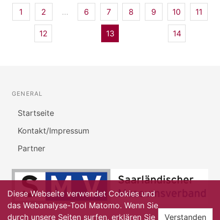
1
2
…
6
7
8
9
10
11
12
13
14
GENERAL
Startseite
Kontakt/Impressum
Partner
Diese Webseite verwendet Cookies und
das Webanalyse-Tool Matomo. Wenn Sie
durch unsere Seiten surfen, erklären Sie
Verstanden