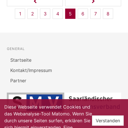
1
2
3
4
5
6
7
8
GENERAL
Startseite
Kontakt/Impressum
Partner
Diese Webseite verwendet Cookies und
das Webanalyse-Tool Matomo. Wenn Sie
durch unsere Seiten surfen, erklären Sie
Verstanden
sich hiermit einverstanden. Eine