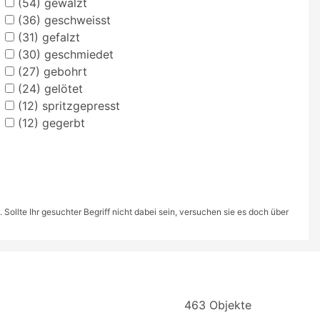
(54)
gewalzt
(36)
geschweisst
(31)
gefalzt
(30)
geschmiedet
(27)
gebohrt
(24)
gelötet
(12)
spritzgepresst
(12)
gegerbt
ollte Ihr gesuchter Begriff nicht dabei sein, versuchen sie es doch über
463 Objekte