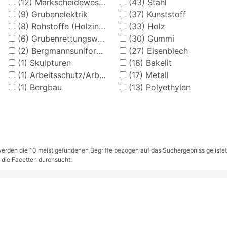
(12)
Markscheidewesen
(43)
Stahl
(9)
Grubenelektrik
(37)
Kunststoff
(8)
Rohstoffe (Holzindustrie)
(33)
Holz
(6)
Grubenrettungswesen
(30)
Gummi
(2)
Bergmannsuniformen und Zubehör
(27)
Eisenblech
(1)
Skulpturen
(18)
Bakelit
(1)
Arbeitsschutz/Arbeitssicherheit
(17)
Metall
(1)
Bergbau
(13)
Polyethylen
rden die 10 meist gefundenen Begriffe bezogen auf das Suchergebniss gelistet. S
 die Facetten durchsucht.