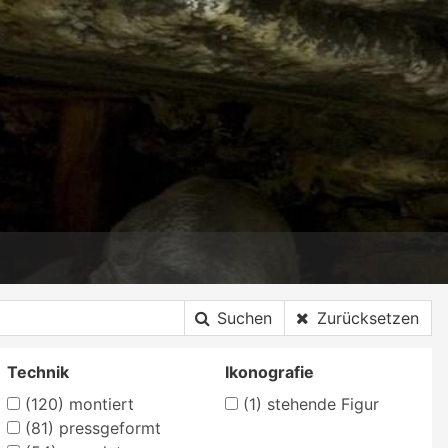
Suchen
Zurücksetzen
Technik
Ikonografie
(120)
montiert
(1)
stehende Figur
(81)
pressgeformt