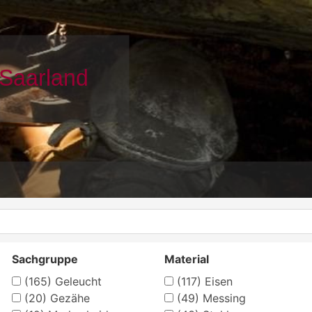
Sachgruppe
Material
(165)
Geleucht
(117)
Eisen
(20)
Gezähe
(49)
Messing