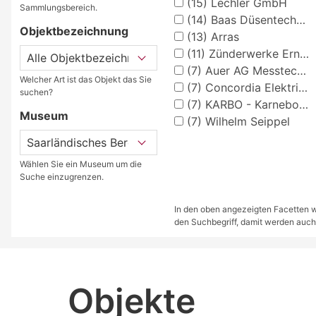
(15)
Lechler GmbH
Sammlungsbereich.
(14)
Baas Düsentechnik GmbH
Objektbezeichnung
(13)
Arras
(11)
Zünderwerke Ernst Brün
(7)
Auer AG Messtechnik
Welcher Art ist das Objekt das Sie
(7)
Concordia Elektrizitäts-AG
suchen?
(7)
KARBO - Karnebogen
Museum
(7)
Wilhelm Seippel
Wählen Sie ein Museum um die
Suche einzugrenzen.
In den oben angezeigten Facetten we
den Suchbegriff, damit werden auch
Objekte