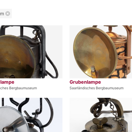
um
nlampe
Grubenlampe
isches Bergbaumuseum
Saarländisches Bergbaumuseum