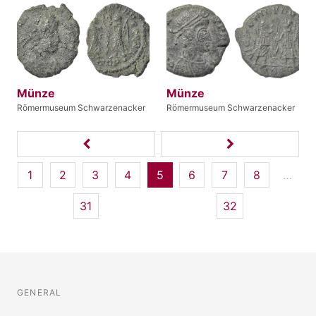
Münze
Münze
Römermuseum Schwarzenacker
Römermuseum Schwarzenacker
1
2
3
4
5
6
7
8
…
31
32
GENERAL