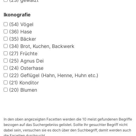
(23)
gewalzt
Ikonografie
(54)
Vögel
(36)
Hase
(35)
Bäcker
(34)
Brot, Kuchen, Backwerk
(27)
Früchte
(25)
Agnus Dei
(24)
Osterhase
(22)
Geflügel (Hahn, Henne, Huhn etc.)
(21)
Konditor
(20)
Blumen
In den oben angezeigten Facetten werden die 10 meist gefundenen Begriffe
bezogen auf das Suchergebniss gelistet. Sollte Ihr gesuchter Begriff nicht
dabei sein, versuchen sie es doch über den Suchbegriff, damit werden auch
die Facetten durchsucht.