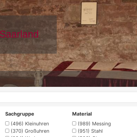
Sachgruppe
Material
(496)
Kleinuhren
(989)
Messing
(370)
Großuhren
(951)
Stahl