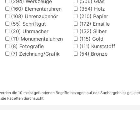
(294)
Werkzeuge
(506)
Glas
(160)
Elementaruhren
(354)
Holz
(108)
Uhrenzubehör
(210)
Papier
(55)
Schriftgut
(172)
Emaille
(20)
Uhrmacher
(132)
Silber
(11)
Monumentaluhren
(115)
Gold
(8)
Fotografie
(111)
Kunststoff
(7)
Zeichnung/Grafik
(54)
Bronze
rden die 10 meist gefundenen Begriffe bezogen auf das Suchergebniss gelistet. S
 die Facetten durchsucht.