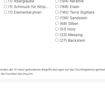
(1)
Aberglaube
(194)
Keramik
(1)
Schmuck für Körper und Kleidung (Frauenkleidung)
(168)
Eisen
(1)
Elementaruhren
(145)
Terra Sigillata
(136)
Sandstein
(68)
Silber
(51)
Holz
(33)
Messing
(27)
Backstein
rden die 10 meist gefundenen Begriffe bezogen auf das Suchergebniss gelistet. S
 die Facetten durchsucht.