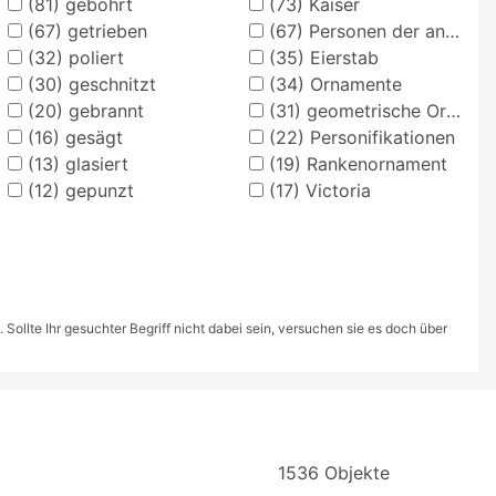
(81)
gebohrt
(73)
Kaiser
(67)
getrieben
(67)
Personen der antiken Geschichte
(32)
poliert
(35)
Eierstab
(30)
geschnitzt
(34)
Ornamente
(20)
gebrannt
(31)
geometrische Ornamente
(16)
gesägt
(22)
Personifikationen
(13)
glasiert
(19)
Rankenornament
(12)
gepunzt
(17)
Victoria
ollte Ihr gesuchter Begriff nicht dabei sein, versuchen sie es doch über
1536 Objekte