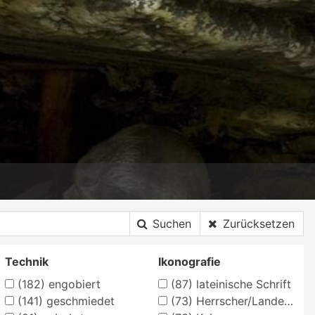
Suchen
Zurücksetzen
Technik
Ikonografie
(182)
engobiert
(87)
lateinische Schrift
(141)
geschmiedet
(73)
Herrscher/Landesherr