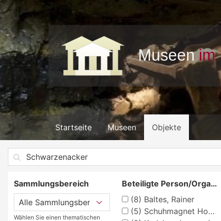
Startseite
Museen
Objekte
Sammlungsbereich
Beteiligte Person/Organisation
(8)
Baltes, Rainer
(5)
Schuhmagnet Homburg
Wählen Sie einen thematischen