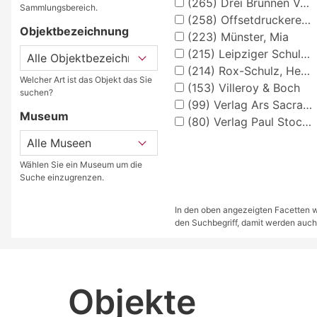
(265)
Drei Brunnen Verlag Stuttgart
Sammlungsbereich.
(258)
Offsetdruckerei Fricke & Co., Stuttgart
Objektbezeichnung
(223)
Münster, Mia
(215)
Leipziger Schulbilderverlag von F. E. Wachsmuth, Leipzig
(214)
Rox-Schulz, Heinz
Welcher Art ist das Objekt das Sie
(153)
Villeroy & Boch
suchen?
(99)
Verlag Ars Sacra Josef Müller, München
Museum
(80)
Verlag Paul Stockmann, Bochum
Wählen Sie ein Museum um die
Suche einzugrenzen.
In den oben angezeigten Facetten we
den Suchbegriff, damit werden auch
Objekte