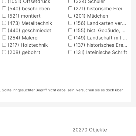
(1051)
Offsetdruck
(324)
Schüler
(540)
beschrieben
(271)
historische Ereignisse, Personen, Orte
(521)
montiert
(201)
Mädchen
(473)
Metalltechnik
(156)
Landkarten verschiedener Länder und Regionen
(440)
geschmiedet
(155)
hist. Gebäude, Örtlichkeit, Straße
(254)
Malerei
(149)
Landschaft mit Anlagen
(217)
Holztechnik
(137)
historisches Ereignis, Situation
(208)
gebohrt
(131)
lateinische Schrift
ollte Ihr gesuchter Begriff nicht dabei sein, versuchen sie es doch über
20270 Objekte