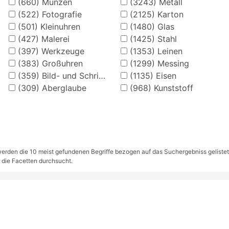
(660)
Münzen
(3243)
Metall
(522)
Fotografie
(2125)
Karton
(501)
Kleinuhren
(1480)
Glas
(427)
Malerei
(1425)
Stahl
(397)
Werkzeuge
(1353)
Leinen
(383)
Großuhren
(1299)
Messing
(359)
Bild- und Schriftkarten
(1135)
Eisen
(309)
Aberglaube
(968)
Kunststoff
rden die 10 meist gefundenen Begriffe bezogen auf das Suchergebniss gelistet. S
 die Facetten durchsucht.