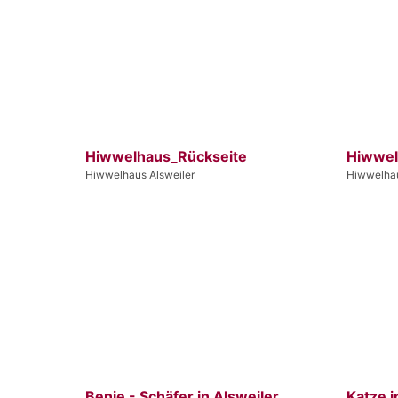
Hiwwelhaus_Rückseite
Hiwwel
Hiwwelhaus Alsweiler
Hiwwelhau
Benje - Schäfer in Alsweiler
Katze i